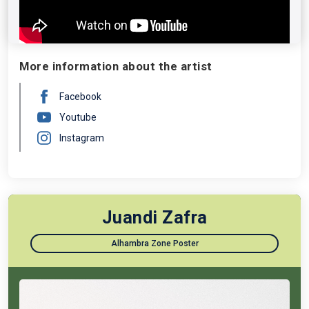
lo mejor que puedes hacer es acercarte a verlo a
Noches del Botánico, a donde llega como parte de su
exitosa gira “Me prometo” (o mejor dicho, “Mis últimos
Me Prometo”) y comprobarlo por ti mismo/a.
More information about the artist
Facebook
Youtube
Instagram
Juandi Zafra
Alhambra Zone Poster