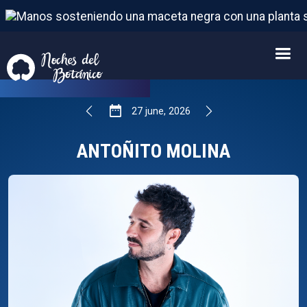
ANTOÑITO MOLINA
27
FROM
JUNE
,
2026
27
june
,
2026
ANTOÑITO MOLINA