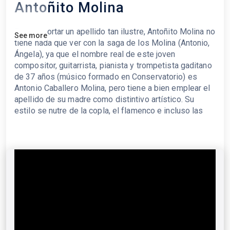
Antoñito Molina
Pese a portar un apellido tan ilustre, Antoñito Molina no
See more
tiene nada que ver con la saga de los Molina (Antonio,
Ángela), ya que el nombre real de este joven
compositor, guitarrista, pianista y trompetista gaditano
de 37 años (músico formado en Conservatorio) es
Antonio Caballero Molina, pero tiene a bien emplear el
apellido de su madre como distintivo artístico. Su
estilo se nutre de la copla, el flamenco e incluso las
músicas de los carnavales de su tierra, de los que
suele participar. Ha publicado los álbumes “Déjame
que te cuante” (2017), “La ley de mi naturaleza” (2022)
y “El Club de los Soñadores” (2024), que le valió el
número uno en España en octubre del año de su
publicación. Si aún no lo conoces y esto fuera una
plataforma de streaming, te diríamos que te gustará si
te gustan El Barrio, Alejandro Sanz, Ketama, Manolo
García o Manuel Carrasco. Pero como somos mucho
más que un entramado de algoritmos, te diremos que