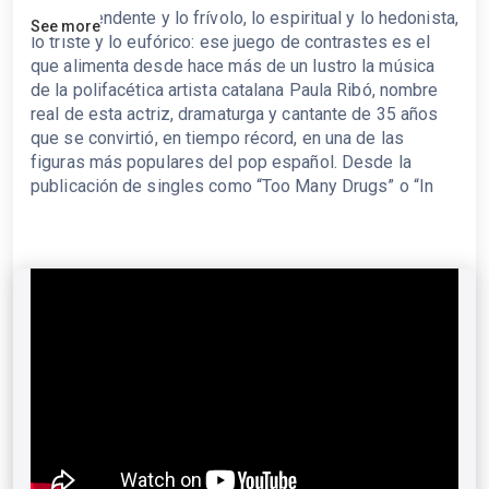
Lo trascendente y lo frívolo, lo espiritual y lo hedonista,
See more
lo triste y lo eufórico: ese juego de contrastes es el
que alimenta desde hace más de un lustro la música
de la polifacética artista catalana Paula Ribó, nombre
real de esta actriz, dramaturga y cantante de 35 años
que se convirtió, en tiempo récord, en una de las
figuras más populares del pop español. Desde la
publicación de singles como “Too Many Drugs” o “In
Spain We Called It Soledad”, que se viralizaron en
plena pandemia, su progresión ha sido meteórica: su
participación en el Benidorm Fest con la canción “Ay
mamá” y álbumes repletos de hits en potencia como
“La emperatriz” (2022) y el reciente (y doble)
“Jesucrista Superstar” (2025) han confirmado la valía
de una propuesta que aúna personalidad, ingenio,
sentido del humor y melodías de lo más pegadizas,
bajo influencias tan dispares como ABBA, Mónica
Naranjo, Daft Punk, Gigi D’Agostino o Mocedades y con
el synth pop y la canción melódica como primordiales
vehículos expresivos. Su último single hasta el