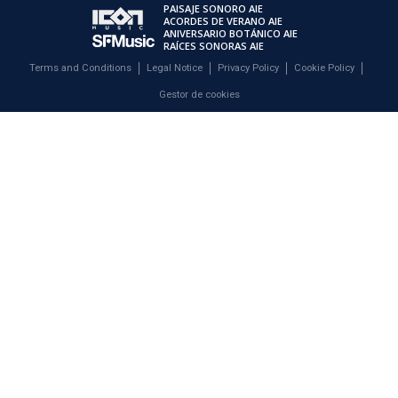
PAISAJE SONORO AIE
ACORDES DE VERANO AIE
ANIVERSARIO BOTÁNICO AIE
RAÍCES SONORAS AIE
Terms and Conditions
Legal Notice
Privacy Policy
Cookie Policy
Gestor de cookies