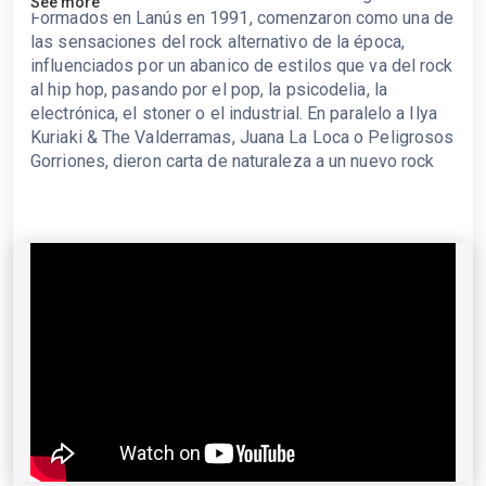
See more
Formados en Lanús en 1991, comenzaron como una de
las sensaciones del rock alternativo de la época,
influenciados por un abanico de estilos que va del rock
al hip hop, pasando por el pop, la psicodelia, la
electrónica, el stoner o el industrial. En paralelo a Ilya
Kuriaki & The Valderramas, Juana La Loca o Peligrosos
Gorriones, dieron carta de naturaleza a un nuevo rock
argentino que rompía con sus ilustres antecedentes y
apostaba por el eclecticismo. A lo largo de su carrera
han sido teloneros de U2, han actuado en Coachella y
han obtenido múltiples reconocimientos: varios
Premios Gardel, un Grammy Latino y un MTV Latin
America Music Award. El último de sus catorce
álbumes de estudio es “Cuerpos Vol. 1” (2025), un
trabajo en el que vuelven a sorprender, apostando por
texturas inexploradas para diseccionar el complejo
contexto sociopolítico que nos asola.