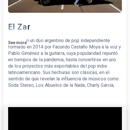
El Zar
El Zar son un dúo argentino de pop independiente
See more
formado en 2014 por Facundo Castaño Moya a la voz y
Pablo Giménez a la guitarra, cuya popularidad repuntó
en tiempos de la pandemia, hasta convertirse en uno
de los proyectos más exportables del pop indie
latinoamericano. Sus hechuras son clásicas, en el
sentido de que revelan la influencia de músicos como
Soda Stereo, Los Abuelos de la Nada, Charly García,
Virus y otras leyendas del pop argentino, aunque en
sus canciones gustan de mezclar sonidos analógicos
y electrónicos. Han publicado seis álbumes: “Círculos”
(2016), “A los amigos” (2018), “Pura Casualidad”
(2020), “Río Hotel” (2022) y “Paradiso” (2025).