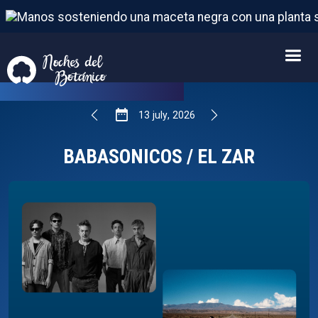
BABASONICOS / EL ZAR
13
FROM
JULY
,
2026
13
july
,
2026
BABASONICOS / EL ZAR