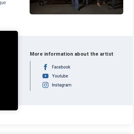
que
n los
 Led
, con
de
os que
n
More information about the artist
vel,
ial de
Facebook
s,
Youtube
nto
 como
Instagram
el que
22),
inales