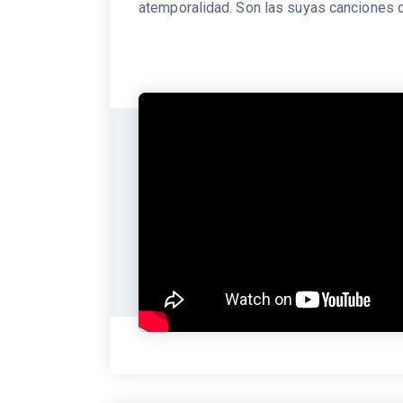
atemporalidad. Son las suyas canciones 
saben a bourbon y a carretera, que evoca
espectros de The Faces, Rolling Stones,
Zeppelin, Lynyrd Skynyrd o Black Crowes
maestría y honestidad indiscutibles. Des
entonces, son nueve discos de estudio l
han publicado, en los que han contado co
productores tan reputados como Alejo Sti
Nigel Walker, Carlos Raya, y con un histor
conciertos que está entre los más sólido
fiables y versátiles de nuestra escena, ta
cuando apuestan por su faceta eléctrica
cuando lo hacen por la acústica, como en 
fue su último álbum, “En petit comité” (20
grabado en la sala Barts de Barcelona a f
de 2021.