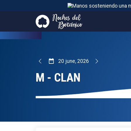
M - CLAN
20
FROM
JUNE
,
2026
20
june
,
2026
M - CLAN